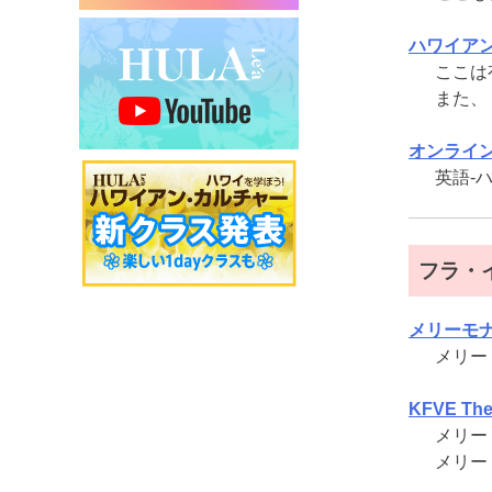
ハワイアン
ここは
また、
オンライ
英語-
フラ・
メリーモナ
メリー
KFVE The
メリー
メリー