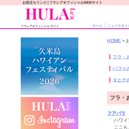
S
お役立ちリンク | フラレアオフィシャルWEBサイト
k
i
p
ホーム
ニュース＆ト
フラレアオフィシャル サイト
t
o
HOME
>
c
o
フラ・
n
t
ハワイ
e
n
タヒチ
t
フラ・
フアパラ
ハワイ
ここも