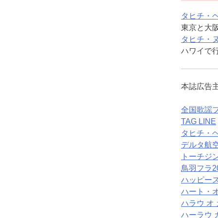
タヒチ・
東京と大
タヒチ・
ハワイで
本誌広告
全国歌謡
TAG LINE
タヒチ・
デルタ航
トーチジ
鳥羽フラ2
ハッピー
ハート・
ハラウ オ 
ハーラウ 