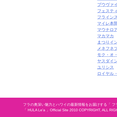
プウヴァイ 
フェステ
フライン
マイレ本
マウナロ
マカマカ
まつりイ
メネフネ
モク・オ・
ヤスダイ
ユリシス
ロイヤル
フラの奥深い魅力とハワイの最新情報をお届けする「 フラ
「 HULA Le'a 」Official Site 2010 COPYRIGHT, ALL RI