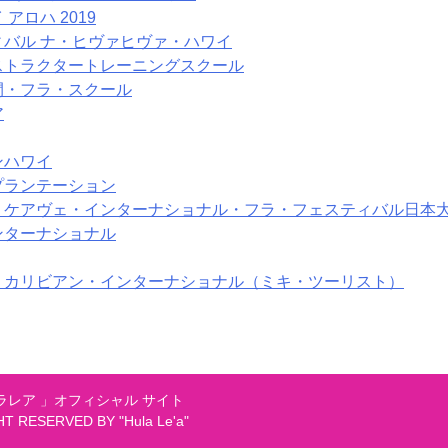
アロハ 2019
ィバル ナ・ヒヴァヒヴァ・ハワイ
ストラクタートレーニングスクール
間・フラ・スクール
ア
ンハワイ
プランテーション
ケアヴェ・インターナショナル・フラ・フェスティバル日本大会 
ンターナショナル
・カリビアン・インターナショナル（ミキ・ツーリスト）
レア 」オフィシャル サイト
GHT RESERVED BY "Hula Le'a"