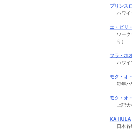
プリンス
ハワイ
エ・ピリ
ワーク
り）
フラ・ホ
ハワイ
モク・オ
毎年ハ
モク・オ
上記大
KA HULA
日本各