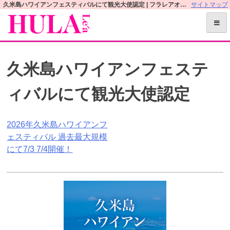
S
久米島ハワイアンフェスティバルにて観光大使認定 | フラレアオフィシャルWEBサイト
サイトマップ
k
i
p
t
久米島ハワイアンフェステ
o
c
ィバルにて観光大使認定
o
n
t
投
2026年久米島ハワイアンフ
e
ェスティバル 過去最大規模
n
稿
にて7/3 7/4開催！
t
ナ
ビ
ゲ
ー