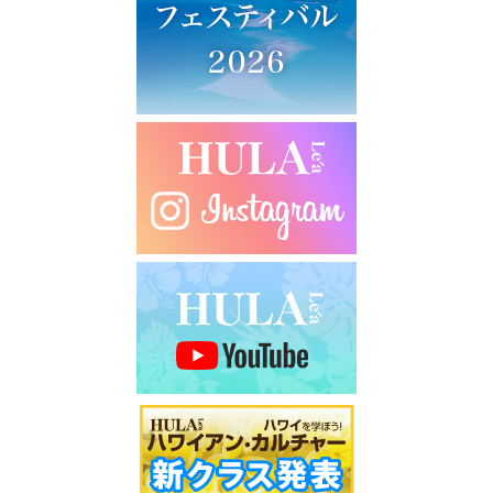
シ
ョ
ン