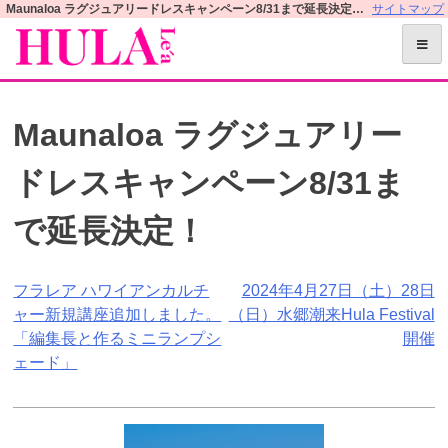
S
Maunaloa ラグジュアリードレスキャンペーン8/31まで延長決定！ | フラレアオフィシャルWEBサイト
サイトマップ
k
i
p
t
Maunaloa ラグジュアリー
o
c
ドレスキャンペーン8/31ま
o
n
で延長決定！
t
e
n
投
フラレア ハワイアンカルチ
2024年4月27日（土）28日
t
ャー新規講座追加しました。
（日）水郷潮来Hula Festival
稿
「編集長と作るミニランプシ
開催
ナ
ェード」
ビ
ゲ