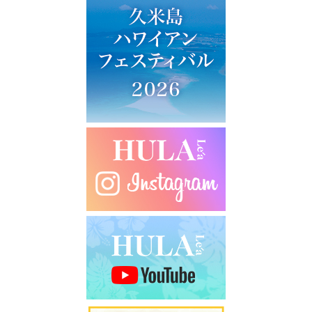
ー
シ
ョ
ン