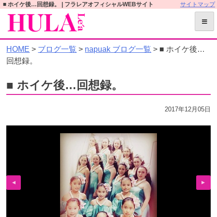
S
■ ホイケ後…回想録。 | フラレアオフィシャルWEBサイト
サイトマップ
k
i
p
HOME
>
ブログ一覧
>
napuak ブログ一覧
> ■ ホイケ後…
t
回想録。
o
c
■ ホイケ後…回想録。
o
n
2017年12月05日
t
e
n
t