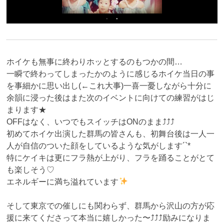
ホイケも無事に終わりホッとするのもつかの間…
一瞬で終わってしまったかのように感じるホイケ当日の事
を事細かに思い出し(←これ大事)一喜一憂しながら十分に
余韻に浸った後はまた次のイベントに向けての練習がはじ
まります★
OFFはなく、いつでもスイッチはONのまま⤴︎︎︎⤴︎︎⤴︎︎︎
初めてホイケ出演した群馬の皆さんも、初舞台後は一人一
人が自信のついた顔をしているような気がします´`*
特にケイキは更にフラ熱が上がり、フラを踊ることがとて
も楽しそう♡
エネルギーに満ち溢れています
そして東京での催しにも関わらず、群馬から沢山の方が応
援に来てくださって本当に嬉しかった〜⤴︎︎︎⤴︎︎⤴︎︎︎励みになりま