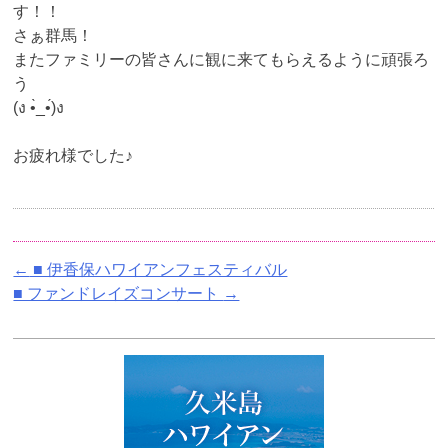
す！！
さぁ群馬！
またファミリーの皆さんに観に来てもらえるように頑張ろ
う
(ง •̀_•́)ง
お疲れ様でした♪
←
■ 伊香保ハワイアンフェスティバル
■ ファンドレイズコンサート
→