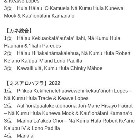
& Keawe Lopes
3位 Hula Hālau ‘O Kamuela Nā Kumu Hula Kunewa
Mook & Kauʻionālani Kamanaʻo
【カネ総合】
1位 Hālau Kekuaokalā‘au‘ala‘iliahi, Nā Kumu Hula
Haunani & ʻIliahi Paredes
2位 Hālau Hi‘iakaināmakalehua, Nā Kumu Hula Robert
Keʻano Kaʻupu IV and Lono Padilla
3位 Kawaili‘ulā, Kumu Hula Chinky Māhoe
【ミスアロハフラ】2022
1位 Pi‘ikea Kekīhenelehuawewehiikekau‘ōnohi Lopes –
Nā Kumu Hula Tracie & Keawe Lopes
2位 Auliʻionāpualokekūonaona Jon-Marie Hisayo Faurot
– Nā Kumu Hula Kunewa Mook & Kau‘ionālani Kamana‘o
3位 Marina Laʻakea Choi – Nā Kumu Hula Robert Ke‘ano
Ka‘upu IV & Lono Padilla
4位 Manaia