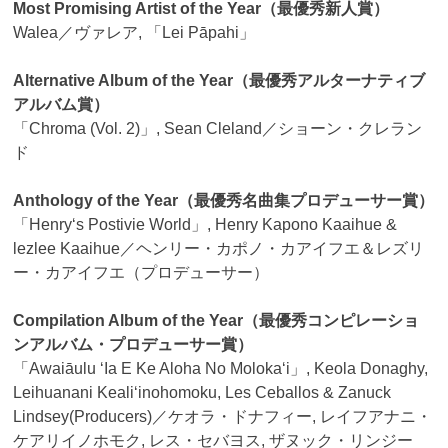
Most Promising Artist of the Year（最優秀新人賞）
Walea／ヴァレア, 「Lei Pāpahi」
Alternative Album of the Year（最優秀アルターナティブ
アルバム賞）
「Chroma (Vol. 2)」, Sean Cleland／ショーン・クレラン
ド
Anthology of the Year（最優秀名曲集プロデューサー賞）
「Henryʻs Postivie World」, Henry Kapono Kaaihue &
lezlee Kaaihue／ヘンリー・カポノ・カアイフエ＆レズリ
ー・カアイフエ（プロデューサー）
Compilation Album of the Year（最優秀コンピレーショ
ンアルバム・プロデューサー賞）
「Awaiāulu ʻIa E Ke Aloha No Molokaʻi」, Keola Donaghy,
Leihuanani Kealiʻinohomoku, Les Ceballos & Zanuck
Lindsey(Producers)／ケオラ・ドナフィー, レイフアナニ・
ケアリイノホモク, レス・セバヨス, ザヌック・リンジー