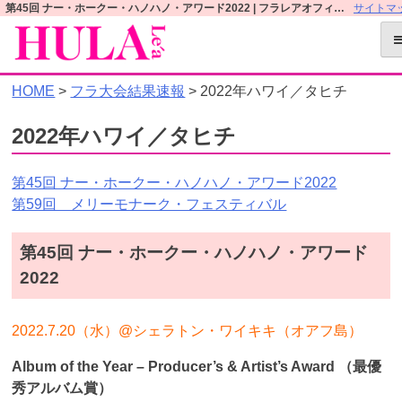
S
第45回 ナー・ホークー・ハノハノ・アワード2022 | フラレアオフィシャルWEBサイト
サイトマ
k
i
p
HOME
>
フラ大会結果速報
>
2022年ハワイ／タヒチ
t
o
2022年ハワイ／タヒチ
c
o
n
第45回 ナー・ホークー・ハノハノ・アワード2022
t
第59回 メリーモナーク・フェスティバル
e
n
第45回 ナー・ホークー・ハノハノ・アワード
t
2022
2022.7.20（水）@シェラトン・ワイキキ（オアフ島）
Album of the Year – Producer’s & Artist’s Award （最優
秀アルバム賞）