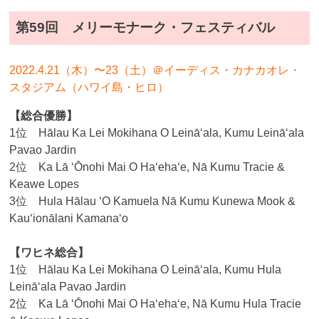
第59回 メリーモナーク・フェスティバル
2022.4.21（木）〜23（土）＠イーディス・カナカオレ・
スタジアム（ハワイ島・ヒロ）
【総合優勝】
1位 Hālau Ka Lei Mokihana O Leinā‘ala, Kumu Leināʻala
Pavao Jardin
2位 Ka Lā ‘Ōnohi Mai O Ha‘eha‘e, Nā Kumu Tracie &
Keawe Lopes
3位 Hula Hālau ‘O Kamuela Nā Kumu Kunewa Mook &
Kauʻionālani Kamanaʻo
【ワヒネ総合】
1位 Hālau Ka Lei Mokihana O Leinā‘ala, Kumu Hula
Leināʻala Pavao Jardin
2位 Ka Lā ‘Ōnohi Mai O Ha‘eha‘e, Nā Kumu Hula Tracie