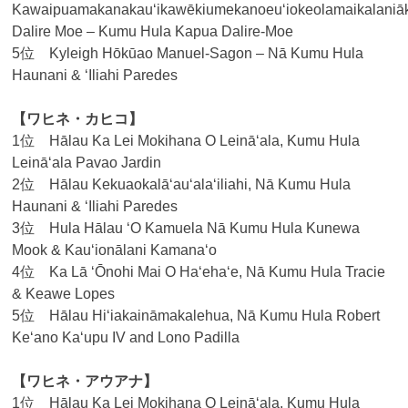
Kawaipuamakanakauʻikawēkiumekanoeuʻiokeolamaikalaniā
Dalire Moe – Kumu Hula Kapua Dalire-Moe
5位 Kyleigh Hōkūao Manuel-Sagon – Nā Kumu Hula
Haunani & ‘Iliahi Paredes
【ワヒネ・カヒコ】
1位 Hālau Ka Lei Mokihana O Leinā‘ala, Kumu Hula
Leināʻala Pavao Jardin
2位 Hālau Kekuaokalā‘au‘ala‘iliahi, Nā Kumu Hula
Haunani & ʻIliahi Paredes
3位 Hula Hālau ‘O Kamuela Nā Kumu Hula Kunewa
Mook & Kauʻionālani Kamanaʻo
4位 Ka Lā ‘Ōnohi Mai O Ha‘eha‘e, Nā Kumu Hula Tracie
& Keawe Lopes
5位 Hālau Hi‘iakaināmakalehua, Nā Kumu Hula Robert
Keʻano Kaʻupu IV and Lono Padilla
【ワヒネ・アウアナ】
1位 Hālau Ka Lei Mokihana O Leinā‘ala, Kumu Hula