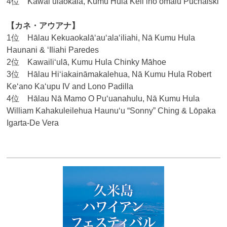
4位 Kawai‘ulaokalā, Kumu Hula Keliʻihoʻomalu Puchalski
【カネ・アウアナ】
1位 Hālau Kekuaokalā‘au‘ala‘iliahi, Nā Kumu Hula
Haunani & ʻIliahi Paredes
2位 Kawaili‘ulā, Kumu Hula Chinky Māhoe
3位 Hālau Hi‘iakaināmakalehua, Nā Kumu Hula Robert
Keʻano Kaʻupu IV and Lono Padilla
4位 Hālau Nā Mamo O Pu‘uanahulu, Nā Kumu Hula
William Kahakuleilehua Haunuʻu “Sonny” Ching & Lōpaka
Igarta-De Vera