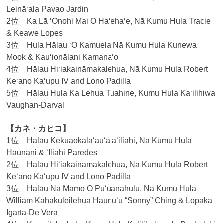
Leināʻala Pavao Jardin
2位 Ka Lā ‘Ōnohi Mai O Ha‘eha‘e, Nā Kumu Hula Tracie
& Keawe Lopes
3位 Hula Hālau ‘O Kamuela Nā Kumu Hula Kunewa
Mook & Kauʻionālani Kamanaʻo
4位 Hālau Hi‘iakaināmakalehua, Nā Kumu Hula Robert
Keʻano Kaʻupu IV and Lono Padilla
5位 Hālau Hula Ka Lehua Tuahine, Kumu Hula Kaʻilihiwa
Vaughan-Darval
【カネ・カヒコ】
1位 Hālau Kekuaokalā‘au‘ala‘iliahi, Nā Kumu Hula
Haunani & ʻIliahi Paredes
2位 Hālau Hi‘iakaināmakalehua, Nā Kumu Hula Robert
Keʻano Kaʻupu IV and Lono Padilla
3位 Hālau Nā Mamo O Pu‘uanahulu, Nā Kumu Hula
William Kahakuleilehua Haunuʻu “Sonny” Ching & Lōpaka
Igarta-De Vera