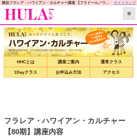
S
横浜フラレア・ハワイアン・カルチャー講座 【フラドール／ウクレレ／レイ／マナカード／ハワイ語教室など】 | フラレアオフィシャルWEBサイト
サイトマップ
k
i
p
t
o
c
o
HHCとは
講座ご案内
通常クラス
n
t
1Dayクラス
お申込み方法
アクセス
e
n
t
フラレア・ハワイアン・カルチャー
【80期】講座内容