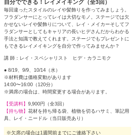
自分でできる！レイメイキング（全3回）
毎回違ったスタイルのレイや髪飾りを作ってみましょう。
フラダンサーにとってレイは大切なモノ。ステージでは欠
かせないレイや髪飾りについて、レイ・メイカーそしてフ
ラダンサーとしてもキャリアの長いヒデさんだからわかる
手法と知識で教えてくれます。ステージでもプレゼントに
もできるレイメイキングを自分で作ってみませんか？
講 師：レイ・スペシャリスト ヒデ・カラニモク
● 8/19、9/9、10/14（水）
※材料費は価格変動があります
14:00〜16:00（120分）
※満席の場合は、時間変更する場合があります。
【受講料】
9,900円（全3回）
【持ち物】
花材を持ち帰る袋、植物を切るハサミ、筆記用
具、レイ・ニードル（当日販売あり）
※欠席の場合は1週間前までにご連絡下さい