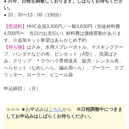
●
只今、日程を調整しております。しばらくお待ちくださ
い。
● 10：30〜13：00（150分）
【受講料】
HHC会員3,300円／一般3,630円（別途材料費
4,500円〜 当日のお支払い）材料費は価格変動がありま
す。※追加キット希望はあらかじめ予約
【持ち物】
はさみ、水用スプレーボトル、マスキングテー
プ、バンダナなどの布、ピンセット（A型）、洗濯ばさ
み、クリップ ＊ラウハラ専用道具 販売・レンタル有、
へらセット（なめしへら、編み用へら）、プーラー、スプ
リッター、ローラー、ビニール袋
申込締切：（月）
≫≫≫ ★お申込みは
こちら
から
※日程調整中につきま
してお申込みはしばらくお待ちください。