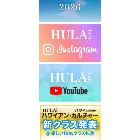
シ
ョ
ン