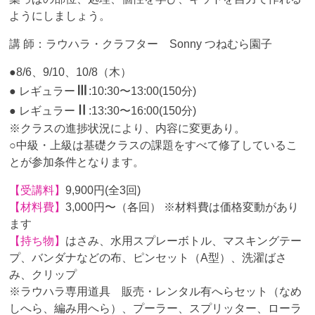
ようにしましょう。
講 師：ラウハラ・クラフター Sonny つねむら園子
●8/6、9/10、10/8（木）
Ⅲ
● レギュラー
:10:30〜13:00(150分)
Ⅱ
● レギュラー
:13:30〜16:00(150分)
※クラスの進捗状況により、内容に変更あり。
○中級・上級は基礎クラスの課題をすべて修了しているこ
とが参加条件となります。
【受講料】
9,900円(全3回)
【材料費】
3,000円〜（各回） ※材料費は価格変動があり
ます
【持ち物】
はさみ、水用スプレーボトル、マスキングテー
プ、バンダナなどの布、ピンセット（A型）、洗濯ばさ
み、クリップ
※ラウハラ専用道具 販売・レンタル有へらセット（なめ
しへら、編み用へら）、プーラー、スプリッター、ローラ