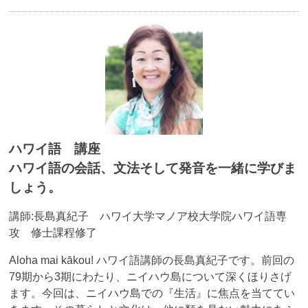
ハワイ語 講座
ハワイ語の会話、文法そして発音を一緒に学びま
しょう。
講師:長島真紀子 ハワイ大学マノア校大学院ハワイ語専
攻 修士課程修了
Aloha mai kākou! ハワイ語講師の長島真紀子です。前回の
79期から3期にわたり、ニイハウ島について深くほりさげ
ます。今回は、ニイハウ島での『生活』に焦点を当ててい