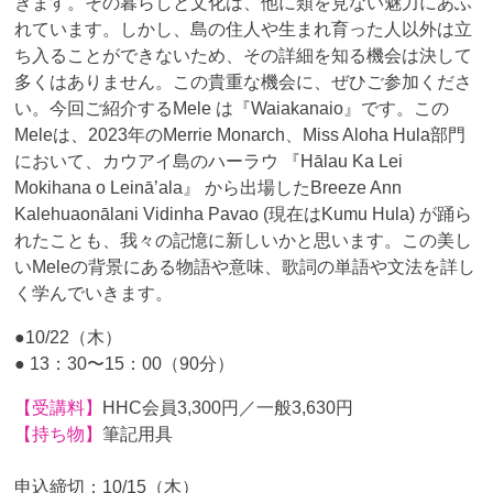
きます。その暮らしと文化は、他に類を見ない魅力にあふ
れています。しかし、島の住人や生まれ育った人以外は立
ち入ることができないため、その詳細を知る機会は決して
多くはありません。この貴重な機会に、ぜひご参加くださ
い。今回ご紹介するMele は『Waiakanaio』です。この
Meleは、2023年のMerrie Monarch、Miss Aloha Hula部門
において、カウアイ島のハーラウ 『Hālau Ka Lei
Mokihana o Leinā’ala』 から出場したBreeze Ann
Kalehuaonālani Vidinha Pavao (現在はKumu Hula) が踊ら
れたことも、我々の記憶に新しいかと思います。この美し
いMeleの背景にある物語や意味、歌詞の単語や文法を詳し
く学んでいきます。
●10/22（木）
● 13：30〜15：00（90分）
【受講料】
HHC会員3,300円／一般3,630円
【持ち物】
筆記用具
申込締切：10/15（木）