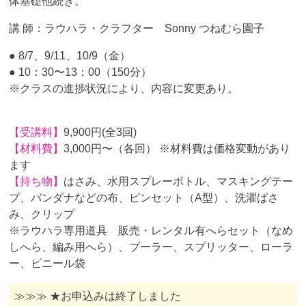
体基礎他続き。
講 師：ラウハラ・クラフター Sonny つねむら園子
● 8/7、9/11、10/9（金）
● 10：30〜13：00（150分）
※クラスの進捗状況により、内容に変更あり。
【受講料】
9,900円(全3回)
【材料費】
3,000円〜（各回） ※材料費は価格変動があり
ます
【持ち物】
はさみ、水用スプレーボトル、マスキングテー
プ、バンダナなどの布、ピンセット（A型）、洗濯ばさ
み、クリップ
※ラウハラ専用道具 販売・レンタル有へらセット（なめ
しへら、編み用へら）、プーラー、スプリッター、ローラ
ー、ビニール袋
≫≫≫ ★お申込みは終了しました