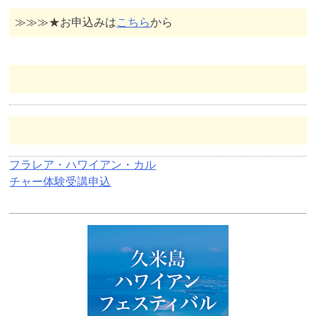
≫≫≫★お申込みは
こちら
から
投
フラレア・ハワイアン・カル
チャー体験受講申込
稿
ナ
ビ
ゲ
ー