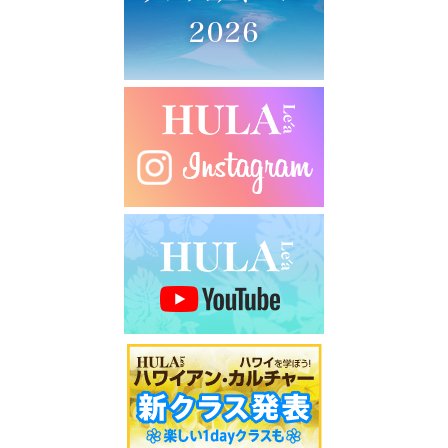
シ
ョ
ン