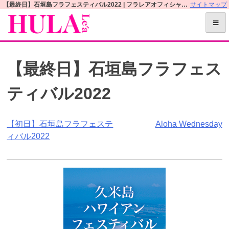
S
【最終日】石垣島フラフェスティバル2022 | フラレアオフィシャルWEBサイト
サイトマップ
k
i
p
t
【最終日】石垣島フラフェス
o
c
ティバル2022
o
n
t
投
【初日】石垣島フラフェステ
Aloha Wednesday
e
ィバル2022
n
稿
t
ナ
ビ
ゲ
ー