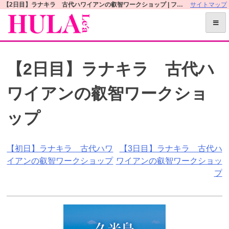
S
【2日目】ラナキラ 古代ハワイアンの叡智ワークショップ | フラレアオフィシャルWEBサイト
サイトマップ
k
i
p
t
【2日目】ラナキラ 古代ハ
o
c
ワイアンの叡智ワークショ
o
n
ップ
t
e
n
投
【初日】ラナキラ 古代ハワ
【3日目】ラナキラ 古代ハ
t
イアンの叡智ワークショップ
ワイアンの叡智ワークショッ
稿
プ
ナ
ビ
ゲ