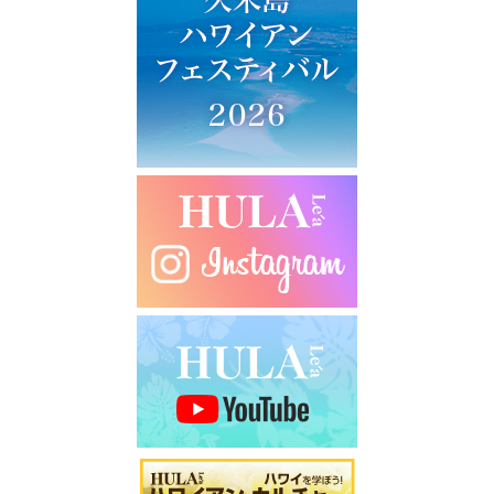
ー
シ
ョ
ン