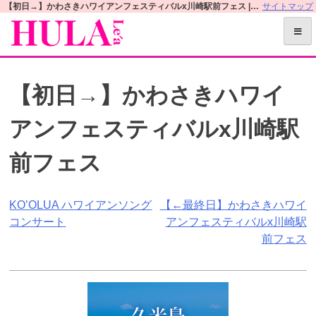
S
【初日→】かわさきハワイアンフェスティバルx川崎駅前フェス | フラレアオフィシャルWEBサイト
サイトマップ
k
i
p
t
【初日→】かわさきハワイ
o
c
アンフェスティバルx川崎駅
o
n
前フェス
t
e
n
投
KO’OLUA ハワイアンソング
【←最終日】かわさきハワイ
t
コンサート
アンフェスティバルx川崎駅
稿
前フェス
ナ
ビ
ゲ