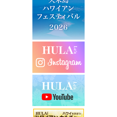
ー
シ
ョ
ン