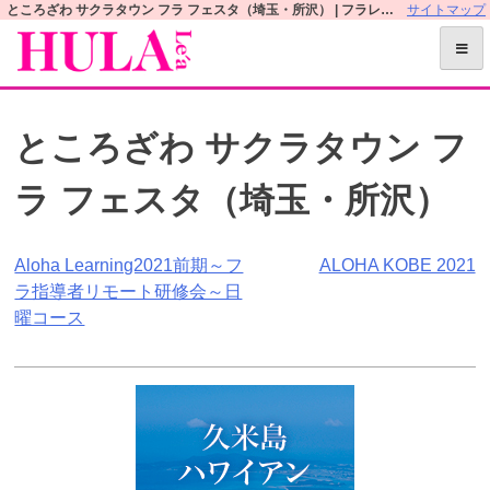
S
ところざわ サクラタウン フラ フェスタ（埼玉・所沢） | フラレアオフィシャルWEBサイト
サイトマップ
k
i
p
t
ところざわ サクラタウン フ
o
c
ラ フェスタ（埼玉・所沢）
o
n
t
投
Aloha Learning2021前期～フ
ALOHA KOBE 2021
e
ラ指導者リモート研修会～日
n
稿
曜コース
t
ナ
ビ
ゲ
ー