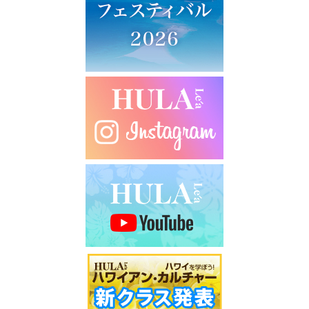
シ
ョ
ン