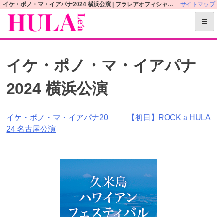
S
イケ・ポノ・マ・イアパナ2024 横浜公演 | フラレアオフィシャルWEBサイト
サイトマップ
k
i
p
t
イケ・ポノ・マ・イアパナ
o
c
2024 横浜公演
o
n
t
投
イケ・ポノ・マ・イアパナ20
【初日】ROCK a HULA
e
24 名古屋公演
n
稿
t
ナ
ビ
ゲ
ー