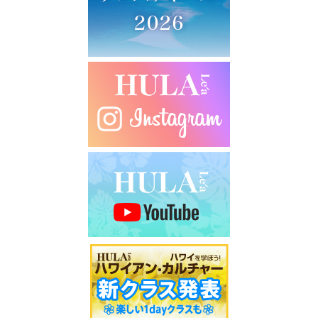
シ
ョ
ン