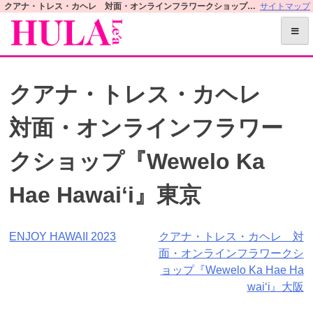
S
クアナ・トレス・カヘレ 対面・オンラインフラワークショップ『Wewelo Ka Hae Hawaiʻi』東京 | フラレアオフィシャルWEBサイト
サイトマップ
k
i
p
t
クアナ・トレス・カヘレ
o
c
対面・オンラインフラワー
o
n
クショップ『Wewelo Ka
t
e
Hae Hawaiʻi』東京
n
t
投
ENJOY HAWAII 2023
クアナ・トレス・カヘレ 対
面・オンラインフラワークシ
稿
ョップ『Wewelo Ka Hae Ha
ナ
waiʻi』大阪