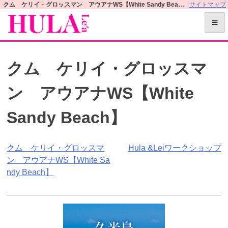
S
クム ケリイ・グロッスマン アウアナWS【White Sandy Beach】 | フラレアオフィシャルWEBサイト
サイトマップ
k
i
p
t
クム ケリイ・グロッスマ
o
c
ン アウアナWS【White
o
n
Sandy Beach】
t
e
n
投
クム ケリイ・グロッスマ
Hula &Leiワークショップ
t
ン アウアナWS【White Sa
稿
ndy Beach】
ナ
ビ
ゲ