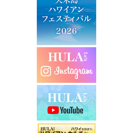
ー
シ
ョ
ン