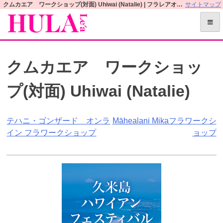
S
クムカエア ワークショップ(対面) Uhiwai (Natalie) | フラレアオフィシャルWEBサイト
サイトマップ
k
i
p
t
クムカエア ワークショッ
o
c
プ(対面) Uhiwai (Natalie)
o
n
t
投
テハニ・ゴンザード オンラ
Māhealani Mikaフラワークシ
e
イン フラワークショップ
ョップ
n
稿
t
ナ
ビ
ゲ
ー