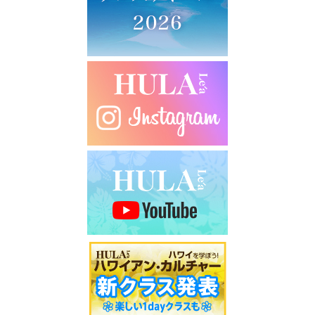
シ
ョ
ン