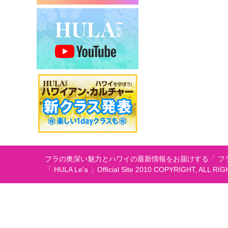
シ
ョ
ン
フラの奥深い魅力とハワイの最新情報をお届けする「 フラ
「 HULA Le'a 」Official Site 2010 COPYRIGHT, ALL RI