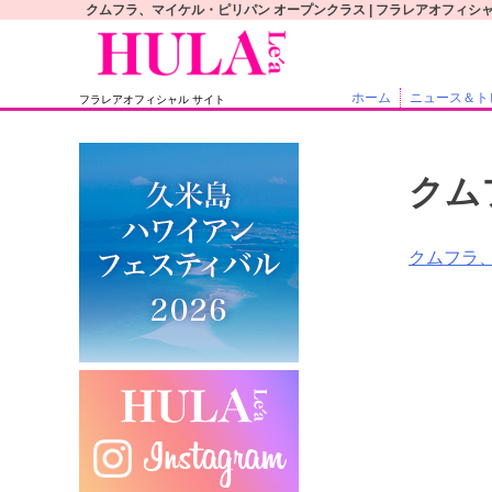
S
クムフラ、マイケル・ピリパン オープンクラス | フラレアオフィシ
k
i
p
ホーム
ニュース＆ト
フラレアオフィシャル サイト
t
o
c
クム
o
n
t
投
クムフラ
e
稿
n
t
ナ
ビ
ゲ
ー