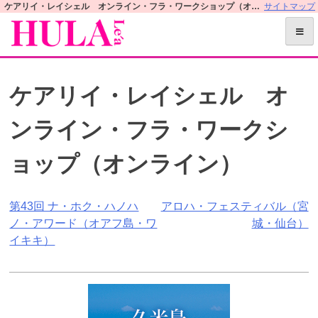
S
ケアリイ・レイシェル オンライン・フラ・ワークショップ（オンライン） | フラレアオフィシャルWEBサイト
サイトマップ
k
i
p
t
ケアリイ・レイシェル オ
o
c
ンライン・フラ・ワークシ
o
n
ョップ（オンライン）
t
e
n
投
第43回 ナ・ホク・ハノハ
アロハ・フェスティバル（宮
t
ノ・アワード（オアフ島・ワ
城・仙台）
稿
イキキ）
ナ
ビ
ゲ