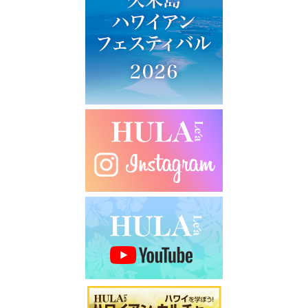
ー
シ
ョ
ン