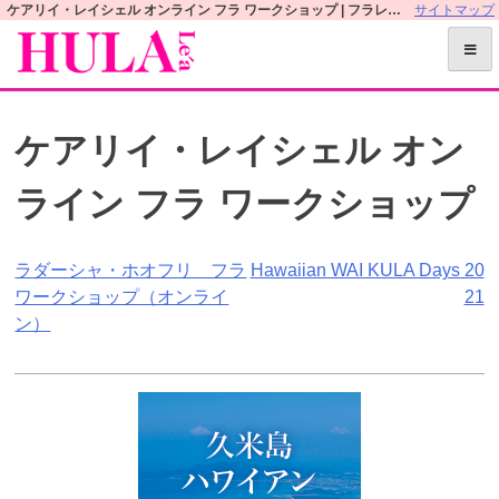
S
ケアリイ・レイシェル オンライン フラ ワークショップ | フラレアオフィシャルWEBサイト
サイトマップ
k
i
p
t
ケアリイ・レイシェル オン
o
c
ライン フラ ワークショップ
o
n
t
投
ラダーシャ・ホオフリ フラ
Hawaiian WAI KULA Days 20
e
ワークショップ（オンライ
21
n
稿
ン）
t
ナ
ビ
ゲ
ー