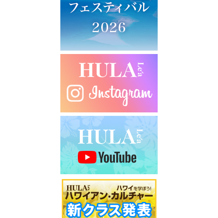
シ
ョ
ン