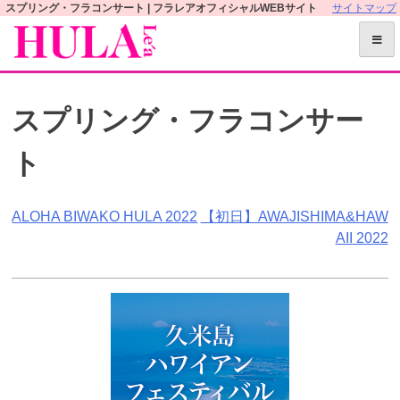
S
スプリング・フラコンサート | フラレアオフィシャルWEBサイト
サイトマップ
k
i
p
t
スプリング・フラコンサー
o
c
ト
o
n
t
投
ALOHA BIWAKO HULA 2022
【初日】AWAJISHIMA&HAW
e
AII 2022
n
稿
t
ナ
ビ
ゲ
ー