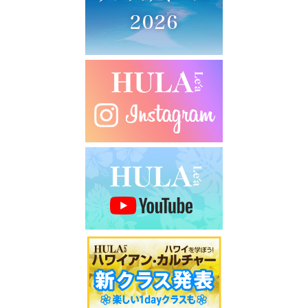
シ
ョ
ン