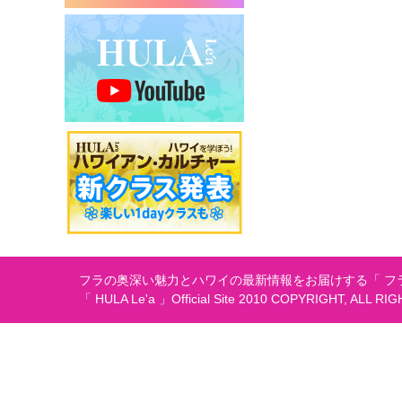
シ
ョ
ン
フラの奥深い魅力とハワイの最新情報をお届けする「 フラ
「 HULA Le'a 」Official Site 2010 COPYRIGHT, ALL RI