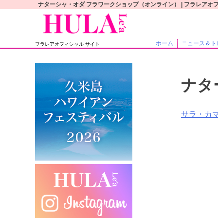
S
ナターシャ・オダ フラワークショップ（オンライン） | フラレアオ
k
i
p
ホーム
ニュース＆ト
フラレアオフィシャル サイト
t
o
c
ナタ
o
n
t
投
サラ・カ
e
稿
n
t
ナ
ビ
ゲ
ー