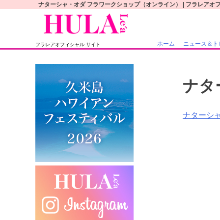
S
ナターシャ・オダ フラワークショップ（オンライン） | フラレアオ
k
i
p
ホーム
ニュース＆ト
フラレアオフィシャル サイト
t
o
c
ナタ
o
n
t
投
ナターシ
e
稿
n
t
ナ
ビ
ゲ
ー