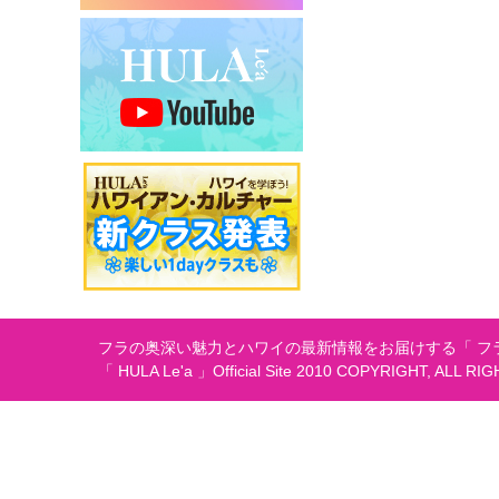
シ
ョ
ン
フラの奥深い魅力とハワイの最新情報をお届けする「 フラ
「 HULA Le'a 」Official Site 2010 COPYRIGHT, ALL RI