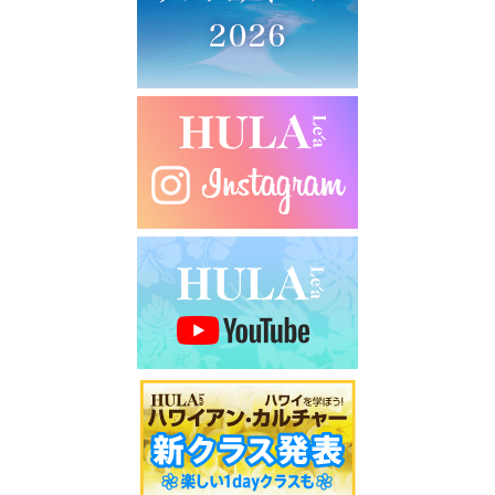
シ
ョ
ン