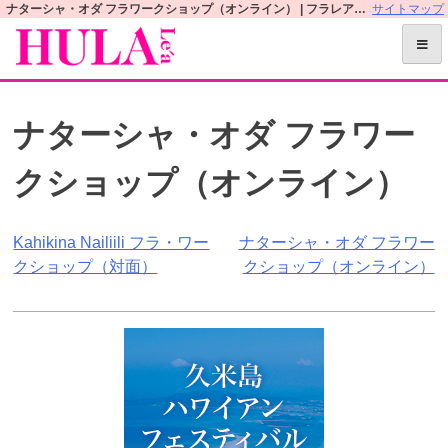
S
ナターシャ・オダ フラワークショップ（オンライン） | フラレアオフィシャルWEBサイト
サイトマップ
k
i
p
t
ナターシャ・オダ フラワー
o
c
クショップ（オンライン）
o
n
t
投
Kahikina Nailiili フラ・ワー
ナターシャ・オダ フラワー
e
クショップ（対面）
クショップ（オンライン）
n
稿
t
ナ
ビ
ゲ
ー