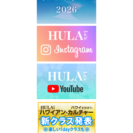
シ
ョ
ン