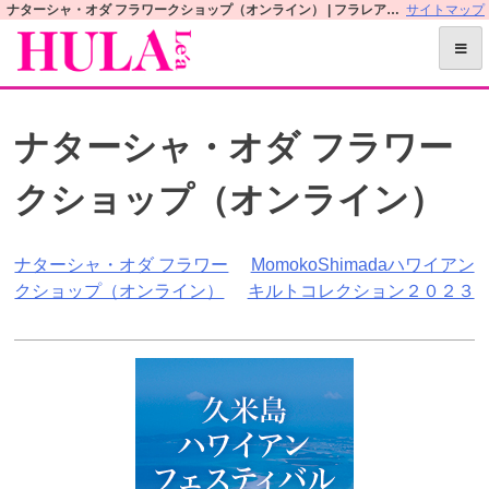
S
ナターシャ・オダ フラワークショップ（オンライン） | フラレアオフィシャルWEBサイト
サイトマップ
k
i
p
t
ナターシャ・オダ フラワー
o
c
クショップ（オンライン）
o
n
t
投
ナターシャ・オダ フラワー
MomokoShimadaハワイアン
e
クショップ（オンライン）
キルトコレクション２０２３
n
稿
t
ナ
ビ
ゲ
ー