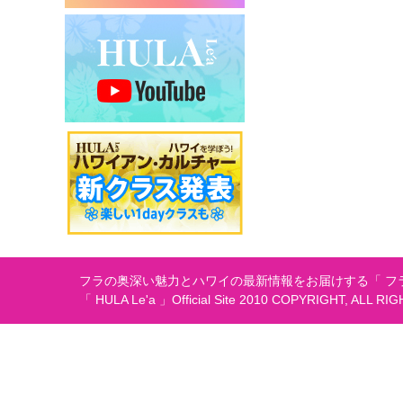
シ
ョ
ン
フラの奥深い魅力とハワイの最新情報をお届けする「 フラ
「 HULA Le'a 」Official Site 2010 COPYRIGHT, ALL RI