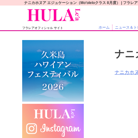
S
ナニカホヌア エジュケーション（Mo’oleloクラス 8月度） | フラ
k
i
p
ホーム
ニュース＆ト
フラレアオフィシャル サイト
t
o
c
ナニ
o
n
t
投
ナニカホヌ
e
稿
n
t
ナ
ビ
ゲ
ー