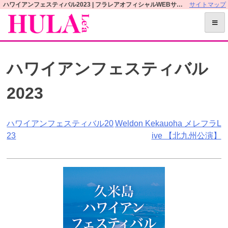
S
ハワイアンフェスティバル2023 | フラレアオフィシャルWEBサイト
サイトマップ
k
i
p
t
ハワイアンフェスティバル
o
c
2023
o
n
t
投
ハワイアンフェスティバル20
Weldon Kekauoha メレフラL
e
23
ive 【北九州公演】
n
稿
t
ナ
ビ
ゲ
ー