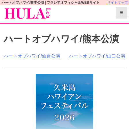
S
ハートオブハワイ/熊本公演 | フラレアオフィシャルWEBサイト
サイトマップ
k
i
p
t
ハートオブハワイ/熊本公演
o
c
o
投
ハートオブハワイ/仙台公演
ハートオブハワイ/山口公演
n
t
稿
e
ナ
n
t
ビ
ゲ
ー
シ