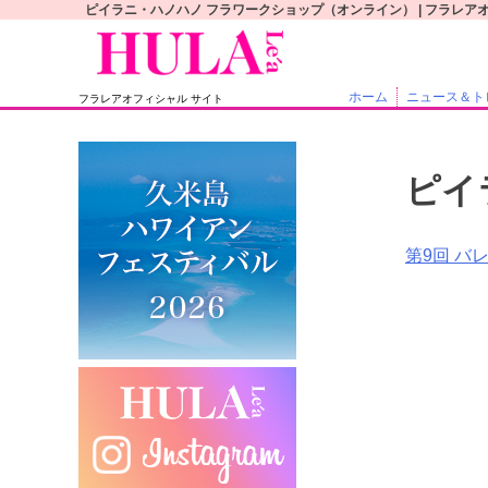
S
ピイラニ・ハノハノ フラワークショップ（オンライン） | フラレア
k
i
p
ホーム
ニュース＆ト
フラレアオフィシャル サイト
t
o
c
ピイ
o
n
t
投
第9回 バ
e
稿
n
t
ナ
ビ
ゲ
ー