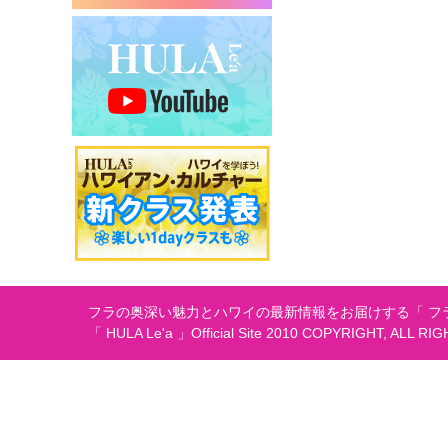
シ
ョ
ン
フラの奥深い魅力とハワイの最新情報をお届けする「 フラ
「 HULA Le'a 」Official Site 2010 COPYRIGHT, ALL RI