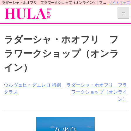
S
ラダーシャ・ホオフリ フラワークショップ（オンライン） | フラレアオフィシャルWEBサイト
サイトマップ
k
i
p
t
ラダーシャ・ホオフリ フ
o
c
ラワークショップ（オンラ
o
n
イン）
t
e
n
投
ウルヴェヒ・グエレロ 特別
ラダーシャ・ホオフリ フラ
t
クラス
ワークショップ（オンライ
稿
ン）
ナ
ビ
ゲ