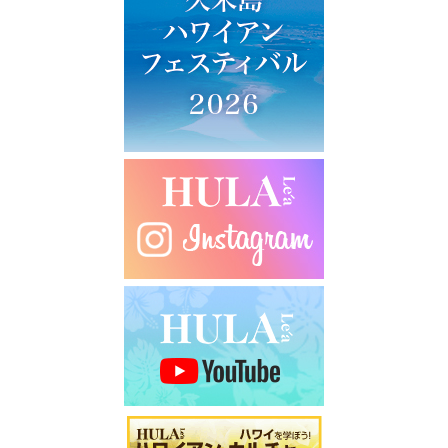
ー
シ
ョ
ン