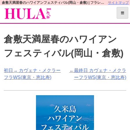
S
倉敷天満屋春のハワイアンフェスティバル(岡山・倉敷) | フラレアオフィシャルWEBサイト
サイトマップ
k
i
p
t
倉敷天満屋春のハワイアン
o
c
フェスティバル(岡山・倉敷)
o
n
t
投
初日→ カヴェナ・メクラー
←最終日 カヴェナ・メクラ
e
フラWS(東京・恵比寿)
ーフラWS(東京・恵比寿)
n
稿
t
ナ
ビ
ゲ
ー