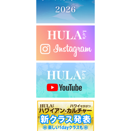
シ
ョ
ン