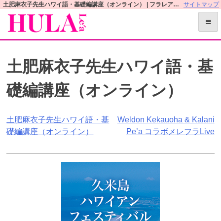
S
土肥麻衣子先生ハワイ語・基礎編講座（オンライン） | フラレアオフィシャルWEBサイト
サイトマップ
k
i
p
t
土肥麻衣子先生ハワイ語・基
o
c
礎編講座（オンライン）
o
n
t
投
土肥麻衣子先生ハワイ語・基
Weldon Kekauoha & Kalani
e
礎編講座（オンライン）
Pe’a コラボメレフラLive
n
稿
t
ナ
ビ
ゲ
ー