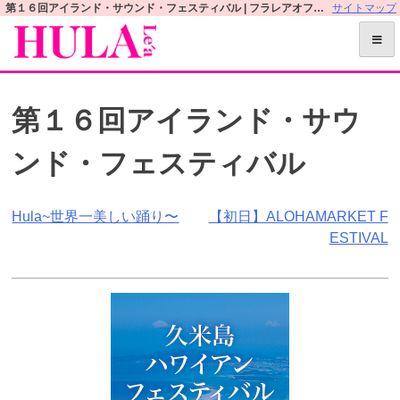
S
第１６回アイランド・サウンド・フェスティバル | フラレアオフィシャルWEBサイト
サイトマップ
k
i
p
t
第１６回アイランド・サウ
o
c
ンド・フェスティバル
o
n
t
投
Hula~世界一美しい踊り〜
【初日】ALOHAMARKET F
e
ESTIVAL
n
稿
t
ナ
ビ
ゲ
ー