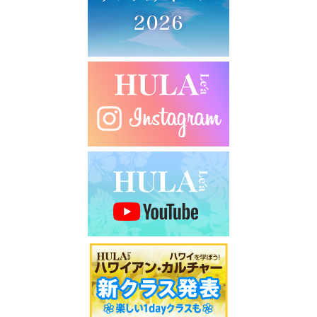
シ
ョ
ン