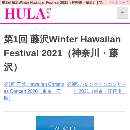
S
第1回 藤沢Winter Hawaiian Festival 2021（神奈川・藤沢） | フラレアオフィシャルWEBサイト
サイトマップ
k
i
p
t
第1回 藤沢Winter Hawaiian
o
c
Festival 2021（神奈川・藤
o
n
沢）
t
e
n
投
第1回 三鷹 Hawaiian Christm
第9回 バレンタインコンサー
t
as Concert 2020（東京・三
ト 2021（東京・江戸川）
稿
鷹）
ナ
ビ
ゲ