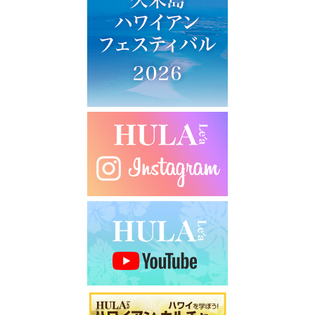
ー
シ
ョ
ン