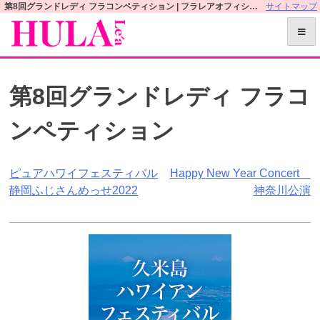
S
第8回グランドレディ フラコンペティション | フラレアオフィシャルWEBサイト
サイトマップ
k
i
p
t
第8回グランドレディ フラコ
o
c
ンペティション
o
n
t
投
ピュアハワイフェスティバル
Happy New Year Concert
e
静岡ふじさんめっせ2022
神奈川公演
n
稿
t
ナ
ビ
ゲ
ー