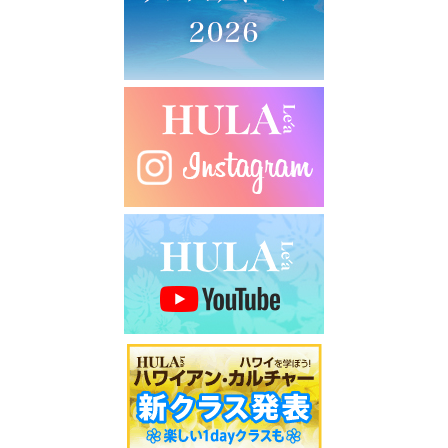
シ
ョ
ン