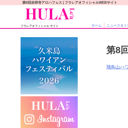
S
第8回吉祥寺アロハフェス | フラレアオフィシャルWEBサイト
k
i
p
ホーム
ニュース＆ト
フラレアオフィシャル サイト
t
o
c
第8
o
n
t
投
飛鳥山ハ
e
稿
n
t
ナ
ビ
ゲ
ー