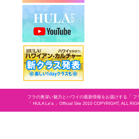
シ
ョ
ン
フラの奥深い魅力とハワイの最新情報をお届けする「 フラ
「 HULA Le'a 」Official Site 2010 COPYRIGHT, ALL RI