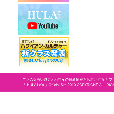
シ
ョ
ン
フラの奥深い魅力とハワイの最新情報をお届けする「 フラ
「 HULA Le'a 」Official Site 2010 COPYRIGHT, ALL RI