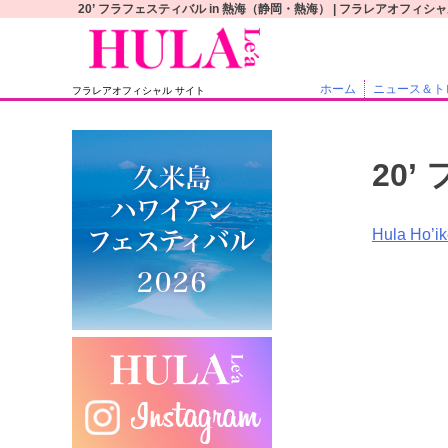
S
20’ フラフェスティバル in 熱海（静岡・熱海） | フラレアオフィシ
k
i
p
ホーム
ニュース＆ト
フラレアオフィシャル サイト
t
o
c
20
o
n
t
投
Hula Ho
e
稿
n
t
ナ
ビ
ゲ
ー