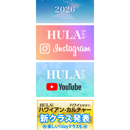
シ
ョ
ン