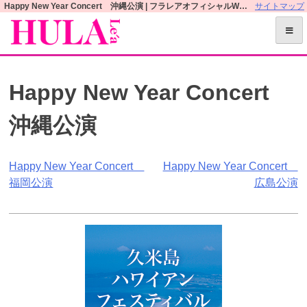
S
Happy New Year Concert 沖縄公演 | フラレアオフィシャルWEBサイト
サイトマップ
k
i
p
t
Happy New Year Concert
o
c
沖縄公演
o
n
t
投
Happy New Year Concert
Happy New Year Concert
e
福岡公演
広島公演
n
稿
t
ナ
ビ
ゲ
ー