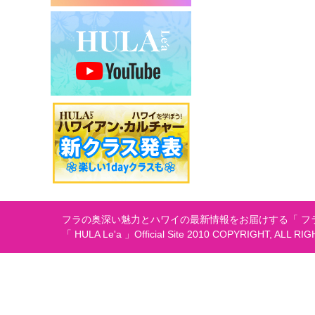
シ
ョ
ン
フラの奥深い魅力とハワイの最新情報をお届けする「 フラ
「 HULA Le'a 」Official Site 2010 COPYRIGHT, ALL RI