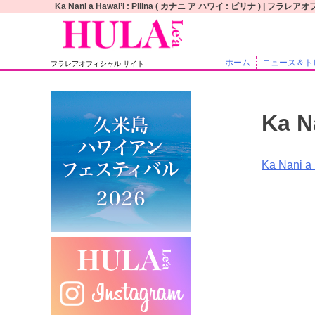
S
Ka Nani a Hawai’i : Pilina ( カナニ ア ハワイ : ピリナ ) | 
k
i
p
ホーム
ニュース＆ト
フラレアオフィシャル サイト
t
o
c
Ka N
o
n
t
投
Ka Nani a
e
稿
n
t
ナ
ビ
ゲ
ー