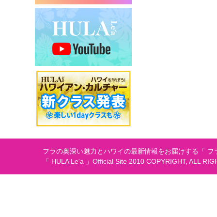
シ
ョ
ン
フラの奥深い魅力とハワイの最新情報をお届けする「 フラ
「 HULA Le'a 」Official Site 2010 COPYRIGHT, ALL RI