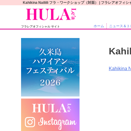
S
Kahikina Nailiili フラ・ワークショップ（対面） | フラレアオフ
k
i
p
ホーム
ニュース＆ト
フラレアオフィシャル サイト
t
o
c
Kah
o
n
t
投
Kahikin
e
稿
n
t
ナ
ビ
ゲ
ー