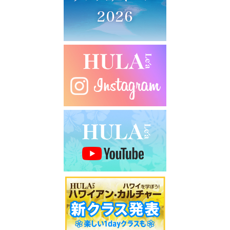
シ
ョ
ン