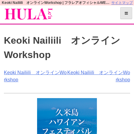
S
Keoki Nailiili オンラインWorkshop | フラレアオフィシャルWEBサイト
サイトマップ
k
i
p
t
Keoki Nailiili オンライン
o
c
Workshop
o
n
t
投
Keoki Nailiili オンラインWo
Keoki Nailiili オンラインWo
e
rkshop
rkshop
n
稿
t
ナ
ビ
ゲ
ー