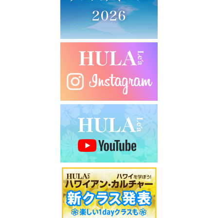
シ
ョ
ン