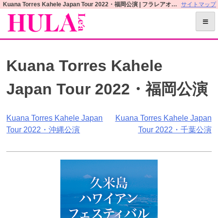
S
Kuana Torres Kahele Japan Tour 2022・福岡公演 | フラレアオフィシャルWEBサイト
サイトマップ
k
i
p
t
Kuana Torres Kahele
o
c
Japan Tour 2022・福岡公演
o
n
t
投
Kuana Torres Kahele Japan
Kuana Torres Kahele Japan
e
Tour 2022・沖縄公演
Tour 2022・千葉公演
n
稿
t
ナ
ビ
ゲ
ー