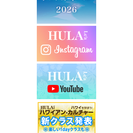
シ
ョ
ン