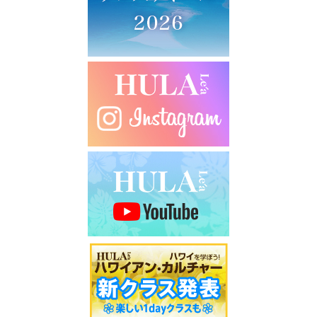
シ
ョ
ン