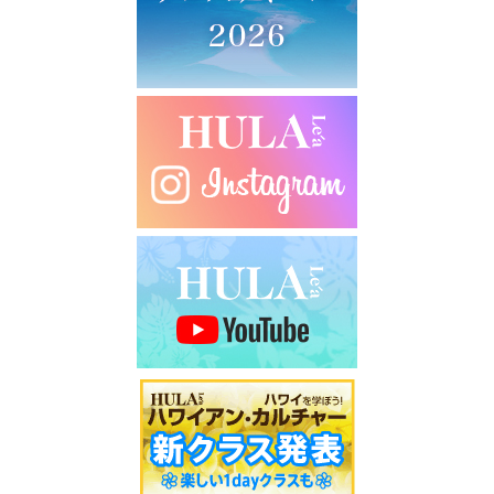
シ
ョ
ン