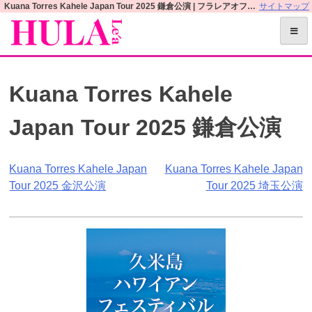
S
Kuana Torres Kahele Japan Tour 2025 鎌倉公演 | フラレアオフィシャルWEBサイト
サイトマップ
k
i
p
t
Kuana Torres Kahele
o
c
Japan Tour 2025 鎌倉公演
o
n
t
投
Kuana Torres Kahele Japan
Kuana Torres Kahele Japan
e
Tour 2025 金沢公演
Tour 2025 埼玉公演
n
稿
t
ナ
ビ
ゲ
ー