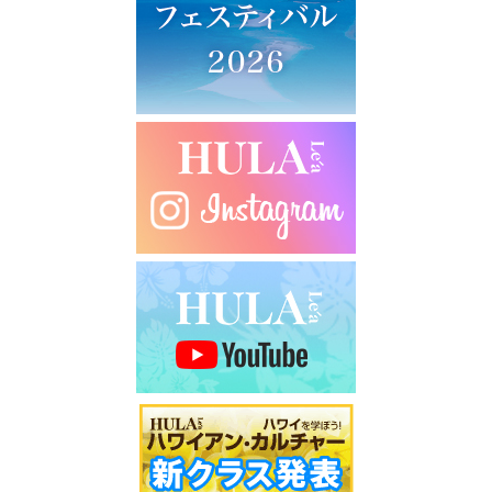
シ
ョ
ン