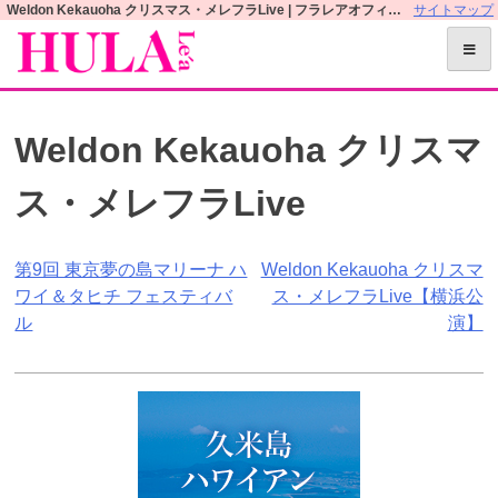
S
Weldon Kekauoha クリスマス・メレフラLive | フラレアオフィシャルWEBサイト
サイトマップ
k
i
p
t
Weldon Kekauoha クリスマ
o
c
ス・メレフラLive
o
n
t
投
第9回 東京夢の島マリーナ ハ
Weldon Kekauoha クリスマ
e
ワイ＆タヒチ フェスティバ
ス・メレフラLive【横浜公
n
稿
ル
演】
t
ナ
ビ
ゲ
ー