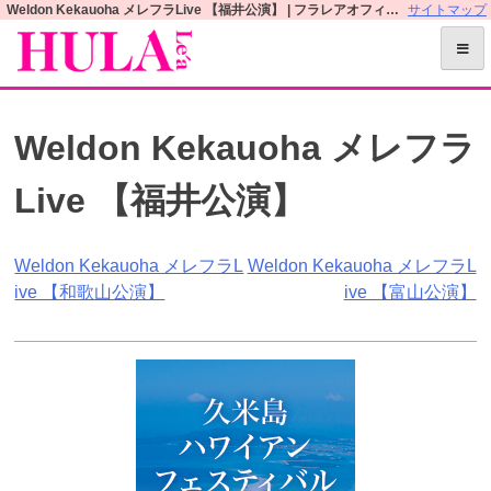
S
Weldon Kekauoha メレフラLive 【福井公演】 | フラレアオフィシャルWEBサイト
サイトマップ
k
i
p
t
Weldon Kekauoha メレフラ
o
c
Live 【福井公演】
o
n
t
投
Weldon Kekauoha メレフラL
Weldon Kekauoha メレフラL
e
ive 【和歌山公演】
ive 【富山公演】
n
稿
t
ナ
ビ
ゲ
ー