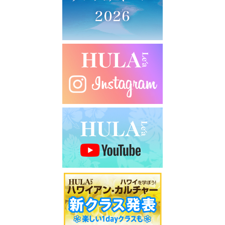
シ
ョ
ン