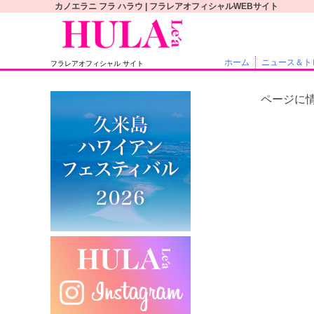
S
カノエラニ フラ ハラウ | フラレアオフィシャルWEBサイト
k
i
p
ホーム
ニュース＆ト
フラレアオフィシャル サイト
t
o
ページに
c
o
n
t
e
n
t