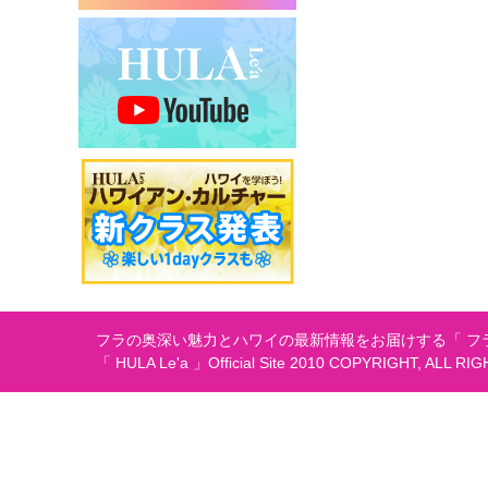
フラの奥深い魅力とハワイの最新情報をお届けする「 フラ
「 HULA Le'a 」Official Site 2010 COPYRIGHT, ALL RI