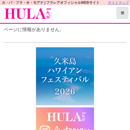
S
カ・パ・フラ・オ・モアナ | フラレアオフィシャルWEBサイト
サイトマップ
k
i
p
ページに情報がありません。
t
o
c
o
n
t
e
n
t