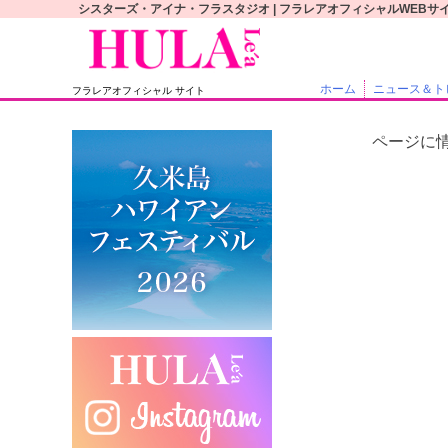
S
シスターズ・アイナ・フラスタジオ | フラレアオフィシャルWEBサ
k
i
p
ホーム
ニュース＆ト
フラレアオフィシャル サイト
t
o
ページに
c
o
n
t
e
n
t