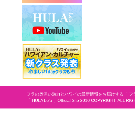
フラの奥深い魅力とハワイの最新情報をお届けする「 フラ
「 HULA Le'a 」Official Site 2010 COPYRIGHT, ALL RI