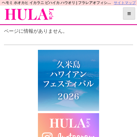
S
ヘモミ ホオカヒ イカラニ ピハイカ ハウオリ | フラレアオフィシャルWEBサイト
サイトマップ
k
i
p
ページに情報がありません。
t
o
c
o
n
t
e
n
t