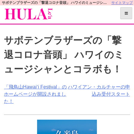
S
サボテンブラザーズの「撃退コロナ音頭」 ハワイのミュージシャンとコラボも！ | フラレアオフィシャルWEBサイト
サイトマップ
k
i
p
t
サボテンブラザーズの「撃
o
c
退コロナ音頭」 ハワイのミ
o
n
ュージシャンとコラボも！
t
e
n
投
「飛鳥山Hawai‘i Festival」の
ハワイアン・カルチャーの申
t
ホームページが開設されまし
込み受付スタート
稿
た！
ナ
ビ
ゲ