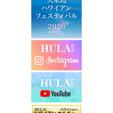
ー
シ
ョ
ン