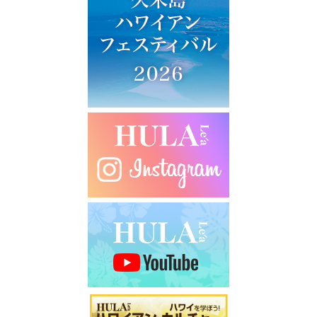
シ
ョ
ン