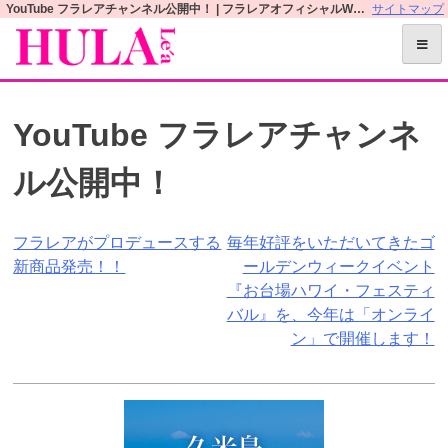
S
YouTube フラレアチャンネル公開中！ | フラレアオフィシャルWEBサイト
サイトマップ
k
i
p
t
YouTube フラレアチャンネ
o
c
ル公開中！
o
n
t
投
フラレアがプロデュースする
毎年好評をいただいてきたゴ
e
新商品発売！！
ールデンウィークイベント
n
稿
『お台場ハワイ・フェスティ
t
ナ
バル』を、今年は「オンライ
ン」で開催します！
ビ
ゲ
ー